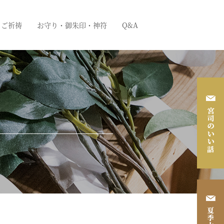
ご祈祷
お守り・御朱印・神符
Q&A