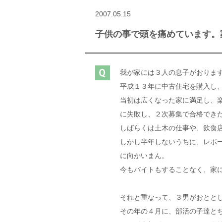
2007.05.15
子供の事で頭を痛めています。家
我が家には３人の息子がおりま
平成１３年に中古住宅を購入し
当初は広くなった家に満足し、
に失敗し、２次募集で合格でき
しばらくは土木の仕事や、飲食
しかし半年しないうちに、レポ
に向かいまん。
今もバイトもすることなく、家
それと重なって、３男がおとと
その年の４月に、部活の子達と