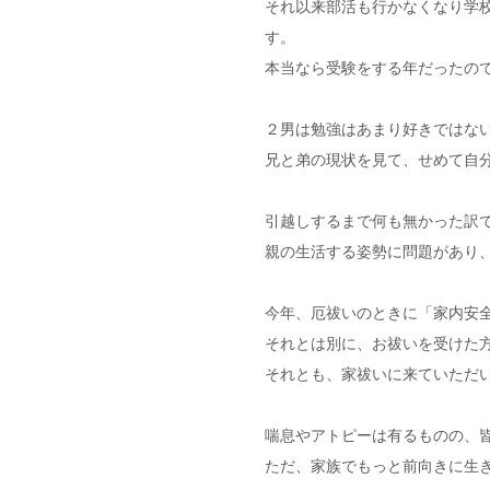
それ以来部活も行かなくなり学
す。
本当なら受験をする年だったの
２男は勉強はあまり好きではな
兄と弟の現状を見て、せめて自
引越しするまで何も無かった訳
親の生活する姿勢に問題があり
今年、厄祓いのときに「家内安
それとは別に、お祓いを受けた
それとも、家祓いに来ていただ
喘息やアトピーは有るものの、
ただ、家族でもっと前向きに生