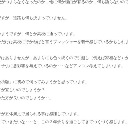
校がつまらなくなったのか、他に何か理由が有るのか、何も語らないの
ですが、進路も何も決まっていません。
いようですが、何とか高校に通っています。
分だけは高校に行かねばと言うプレッシャーを若干感じているかもしれ
ではありませんが、あまりにも色々続くので引越し（例えば家相など）
、子供に悪影響を与えているのか‥‥などアレコレ考えてしまいます。
全祈願」に初めて伺ってみようかと思っています。
方が宜しいのでしょうか？
いた方が良いのでしょうか‥。
皆が五体満足で居られる事は感謝しています。
きていきたいな‥‥と、この３年余りを過ごしてきてつくづく感じます