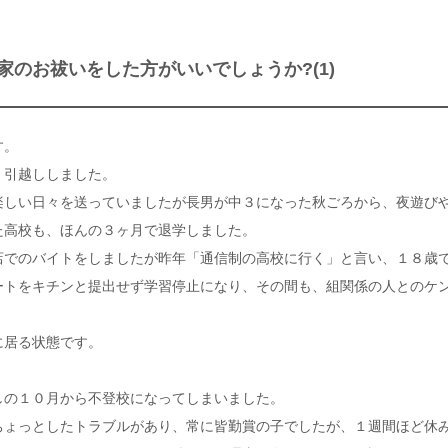
のお祓いをした方がいいでしょうか?(1)
す。
、引越ししました。
楽しい日々を送っていましたが長男が中３になった秋ごろから、夜遊び
た高校も、ほんの３ヶ月で退学しました。
店でのバイトをしましたが昨年「通信制の高校に行く」と言い、１８歳
ートをキチンと提出せず学習停止になり、その間も、組関係の人とのケ
に居る状態です。
しの１０月から不登校になってしまいました。
ちょっとしたトラブルがあり、常に皆勤賞の子でしたが、１週間ほど休