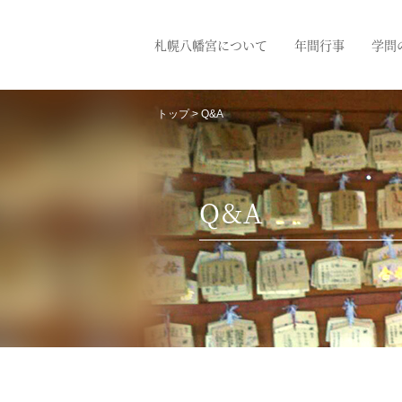
札幌八幡宮について
年間行事
学問
トップ
> Q&A
Q&A